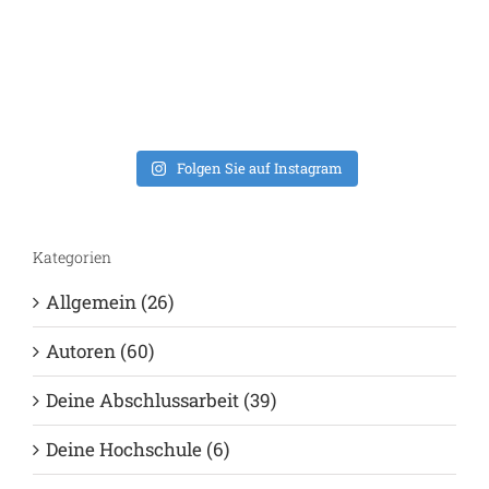
Nachwuchswissen
sind!
8. Februar 2023
2
Folgen Sie auf Instagram
Kategorien
Allgemein (26)
Autoren (60)