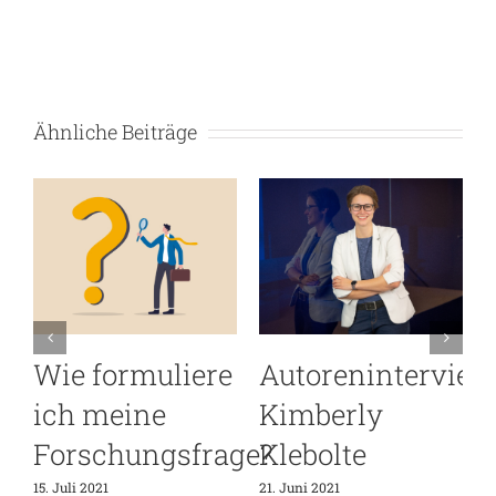
Ähnliche Beiträge
iew
Autoreninterview
Warum Open-
Michael
Access-
Amroudi
Publikationen
ein Muss für
24. Mai 2021