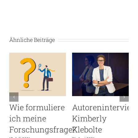
Ähnliche Beiträge
iew
Autoreninterview
Warum Open-
Michael
Access-
Amroudi
Publikationen