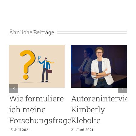
Ähnliche Beiträge
iew
Autoreninterview
Warum Open-
Michael
Access-
Amroudi
Publikationen
ein Muss für
24. Mai 2021