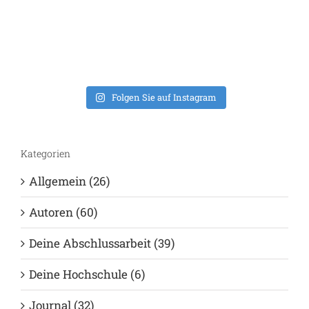
Nachwuchswissen
sind!
8. Februar 2023
2
Folgen Sie auf Instagram
Kategorien
Allgemein (26)
Autoren (60)