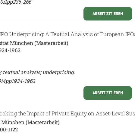
10i1pp236-266
ARBEIT ZITIEREN
IPO Underpricing: A Textual Analysis of European IPO
ität München (Masterarbeit)
1934-1963
 textual analysis; underpricing.
9i4pp1934-1963
ARBEIT ZITIEREN
cking the Impact of Private Equity on Asset-Level Sus
t München (Masterarbeit)
100-1122