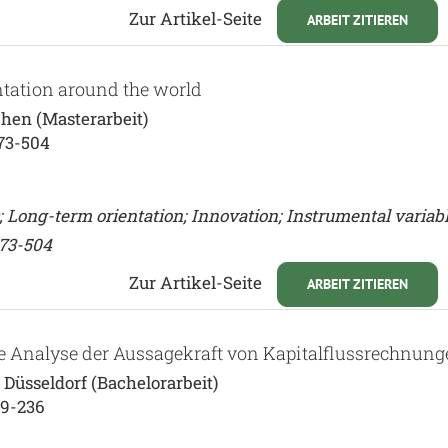
Zur Artikel-Seite
ARBEIT ZITIEREN
tation around the world
hen (Masterarbeit)
73-504
; Long-term orientation; Innovation; Instrumental variabl
473-504
Zur Artikel-Seite
ARBEIT ZITIEREN
che Analyse der Aussagekraft von Kapitalflussrechnun
 Düsseldorf (Bachelorarbeit)
19-236