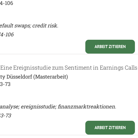
74-106
fault swaps; credit risk.
74-106
ARBEIT ZITIEREN
Eine Ereignisstudie zum Sentiment in Earnings Calls
ty Düsseldorf (Masterarbeit)
43-73
tanalyse; ereignisstudie; finanzmarktreaktionen.
43-73
ARBEIT ZITIEREN