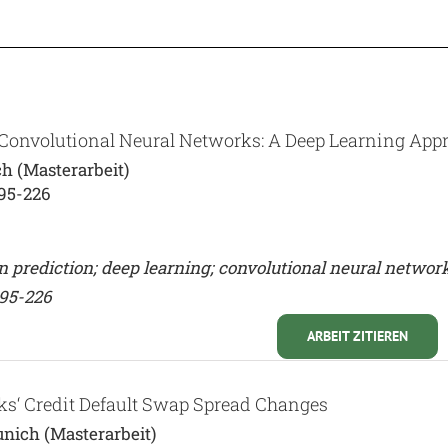
 Convolutional Neural Networks: A Deep Learning App
h (Masterarbeit)
195-226
n prediction; deep learning; convolutional neural network
195-226
ARBEIT ZITIEREN
nks‘ Credit Default Swap Spread Changes
unich (Masterarbeit)