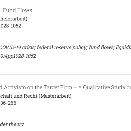
al Fund Flows
helorarbeit)
1028-1052
ID-19 crisis; federal reserve policy; fund flows; liquidit
10i4pp1028-1052
d Activism on the Target Firm – A Qualitative Study 
schaft und Recht (Masterarbeit)
236-266
der theory.