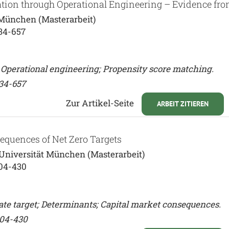
eation through Operational Engineering – Evidence fr
 München (Masterarbeit)
34-657
; Operational engineering; Propensity score matching.
634-657
Zur Artikel-Seite
ARBEIT ZITIEREN
equences of Net Zero Targets
Universität München (Masterarbeit)
404-430
ate target; Determinants; Capital market consequences.
404-430