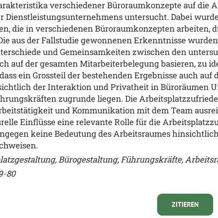
harakteristika verschiedener Büroraumkonzepte auf die A
 Dienstleistungsunternehmens untersucht. Dabei wurde
n, die in verschiedenen Büroraumkonzepten arbeiten, d
. Die aus der Fallstudie gewonnenen Erkenntnisse wurden
 Unterschiede und Gemeinsamkeiten zwischen den unter
ch auf der gesamten Mitarbeiterbelegung basieren, zu i
ass ein Grossteil der bestehenden Ergebnisse auch auf
nsichtlich der Interaktion und Privatheit in Büroräumen 
ührungskräften zugrunde liegen. Die Arbeitsplatzzufrie
 Arbeitstätigkeit und Kommunikation mit dem Team ausre
urelle Einflüsse eine relevante Rolle für die Arbeitsplat
hingegen keine Bedeutung des Arbeitsraumes hinsichtlich
achweisen.
latzgestaltung, Bürogestaltung, Führungskräfte, Arbeit
9-80
ZITIEREN