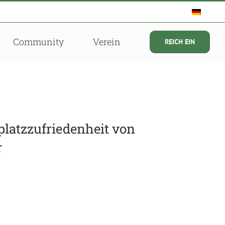
Community
Verein
REICH EIN
platzzufriedenheit von
r