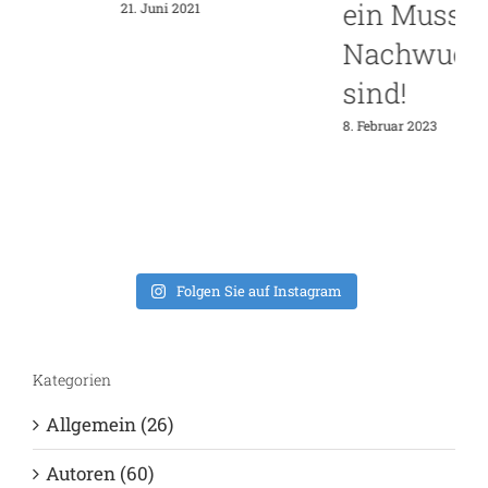
ein Muss für
21. Juni 2021
Nachwuchswissen
sind!
8. Februar 2023
2
Folgen Sie auf Instagram
Kategorien
Allgemein (26)
Autoren (60)