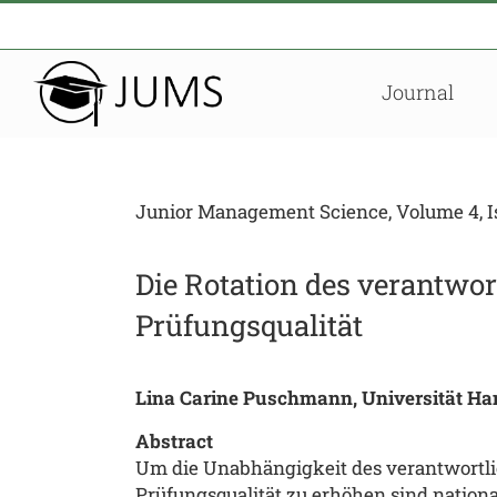
Zum
Inhalt
springen
Journal
Junior Management Science, Volume 4, Is
Die Rotation des verantwor
Prüfungsqualität
Lina Carine Puschmann, Universität Ha
Abstract
Um die Unabhängigkeit des verantwortlic
Prüfungsqualität zu erhöhen sind nation