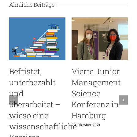
Ähnliche Beiträge
Befristet,
Vierte Junior
unterbezahlt
Management
und
Science
2
überarbeitet –
Konferenz in
nen
wieso eine
Hamburg
wissenschaftliche
29. Oktober 2021