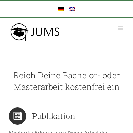
Zum
Inhalt
springen
Reich Deine Bachelor- oder
Masterarbeit kostenfrei ein
Publikation
Mache die Erkenntnisse Deiner Arbeit der