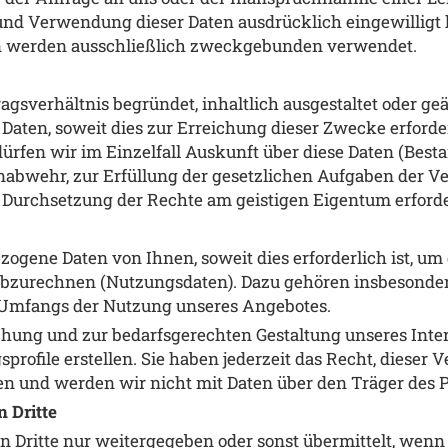
und Verwendung dieser Daten ausdrücklich eingewilligt h
en werden ausschließlich zweckgebunden verwendet.
gsverhältnis begründet, inhaltlich ausgestaltet oder ge
ten, soweit dies zur Erreichung dieser Zwecke erforderl
rfen wir im Einzelfall Auskunft über diese Daten (Bestan
nabwehr, zur Erfüllung der gesetzlichen Aufgaben der 
 Durchsetzung der Rechte am geistigen Eigentum erforder
gene Daten von Ihnen, soweit dies erforderlich ist, u
abzurechnen (Nutzungsdaten). Dazu gehören insbesonder
Umfangs der Nutzung unseres Angebotes.
hung und zur bedarfsgerechten Gestaltung unseres Inter
file erstellen. Sie haben jederzeit das Recht, dieser 
fen und werden wir nicht mit Daten über den Träger d
 Dritte
 Dritte nur weitergegeben oder sonst übermittelt, wen