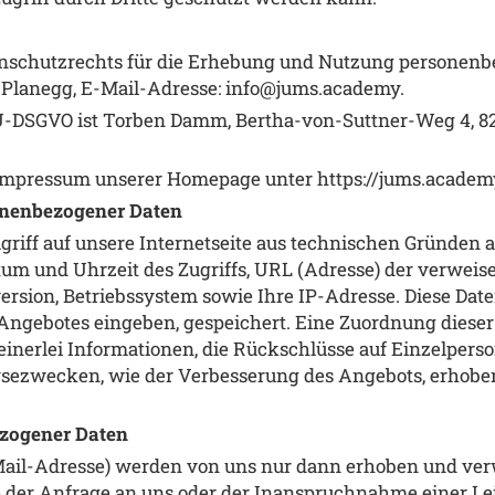
enschutzrechts für die Erhebung und Nutzung personenbe
 Planegg, E-Mail-Adresse: info@jums.academy.
U-DSGVO ist Torben Damm, Bertha-von-Suttner-Weg 4, 82
 Impressum unserer Homepage unter
https://jums.acade
nenbezogener Daten
griff auf unsere Internetseite aus technischen Gründen 
um und Uhrzeit des Zugriffs, URL (Adresse) der verweis
ersion, Betriebssystem sowie Ihre IP-Adresse. Diese Da
ngebotes eingeben, gespeichert. Eine Zuordnung dieser 
einerlei Informationen, die Rückschlüsse auf Einzelpers
ysezwecken, wie der Verbesserung des Angebots, erhob
zogener Daten
ail-Adresse) werden von uns nur dann erhoben und verw
 der Anfrage an uns oder der Inanspruchnahme einer Le