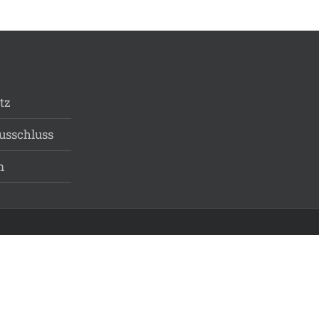
tz
usschluss
m