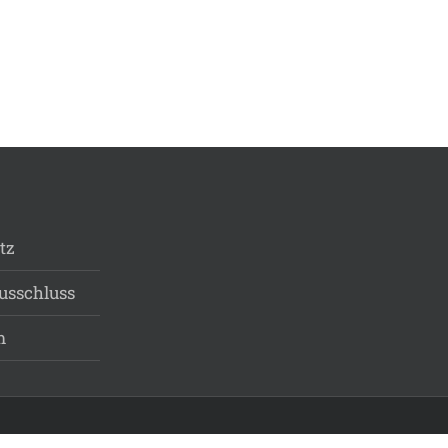
tz
usschluss
m