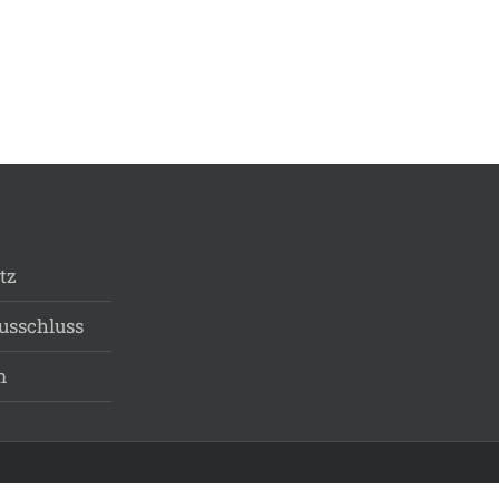
tz
usschluss
m