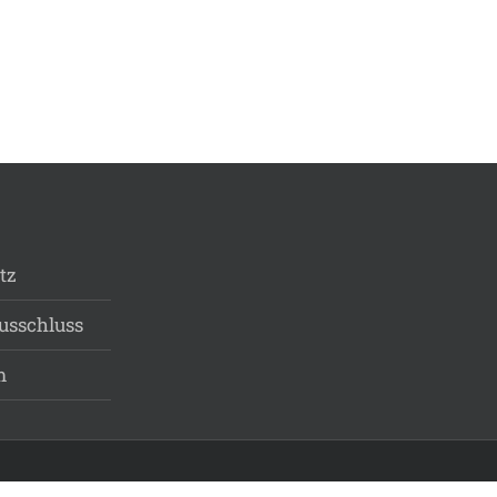
tz
usschluss
m