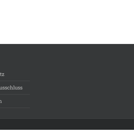
tz
usschluss
m