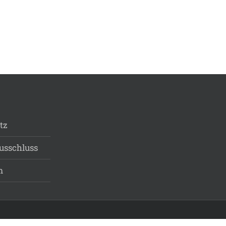
tz
usschluss
m