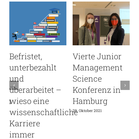
Befristet,
Vierte Junior
unterbezahlt
Management
und
Science
2
überarbeitet –
Konferenz in
nen
wieso eine
Hamburg
wissenschaftliche
29. Oktober 2021
Karriere
immer