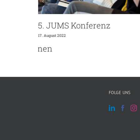
ferenz
Befristet, unterbe
überarbeitet – wie
wissenschaftliche
immer unattraktiv
29. November 2021
FOLGE UNS