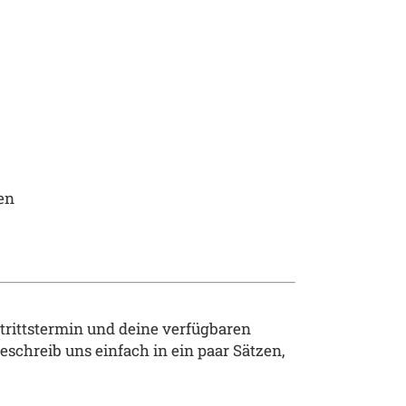
en
trittstermin und deine verf
ü
gbaren
beschreib uns einfach in ein paar S
ä
tzen,