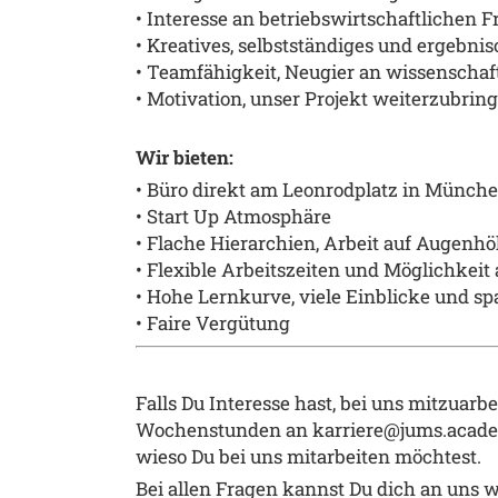
•
Interesse an betriebswirtschaftlichen
•
Kreatives, selbstst
ä
ndiges und ergebniso
•
Teamf
ä
higkeit, Neugier an wissenscha
•
Motivation, unser Projekt weiterzubrin
Wir bieten:
•
B
ü
ro direkt am Leonrodplatz
in M
ü
nch
•
Start Up Atmosph
ä
re
• F
lache Hierarchien, Arbeit auf Augenh
ö
•
Flexible Arbeitszeiten und M
ö
glichkeit
•
Hohe Lernkurve, viele Einblicke und 
• F
aire Verg
ü
tung
Falls Du Interesse hast, bei uns mitzuarb
Wochenstunden an
karriere@jums.acad
wieso Du bei uns mitarbeiten m
ö
chtest.
Bei allen Fragen kannst Du dich an uns w