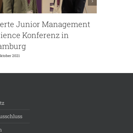
ent
4. JUMS Konferenz
20. September 2021
tz
usschluss
m