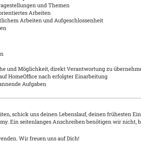
 Fragestellungen und Themen
rientiertes Arbeiten
ftlichem Arbeiten und Aufgeschlossenheit
gen
en
he und M
ö
glichkeit, direkt Verantwortung zu
ü
bernehm
 auf HomeOffice
nach erfolgter Einarbeitung
spannende Aufgaben
eiten, schick uns deinen Lebenslauf, deinen fr
ü
hesten Ein
emy
.
Ein seitenlanges Anschreiben ben
ö
tigen wir nicht, 
enden. Wir freuen uns auf Dich!