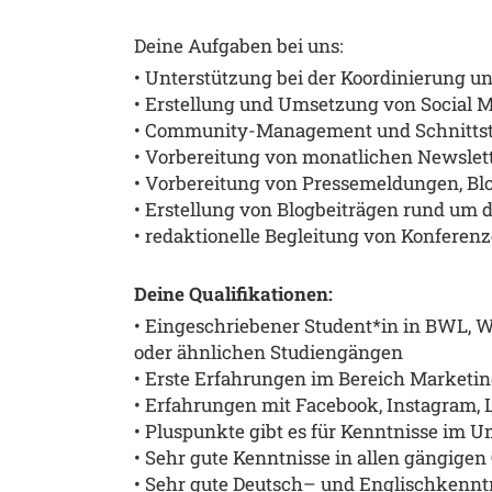
Deine Aufgaben bei uns:
• Unterstützung bei der
Koordinierung u
•
Erstellung und Umsetzung von Social M
•
Community-Management und Schnittste
•
Vorbereitung von monatlichen Newslette
•
Vorbereitung von Pressemeldungen, Blo
•
Erstellung von Blogbeitr
ä
gen rund um d
•
redaktionelle Begleitung von Konferen
Deine Qualifikationen:
•
Eingeschriebener Student*in in BWL, 
oder
ä
hnlichen Studieng
ä
ngen
• Erste
Erfahrungen im Bereich Marketing
•
Erfahrungen mit Facebook, Instagram, 
•
Pluspunkte gibt es f
ü
r
Kenntnisse im 
•
Sehr gute Kenntnisse in allen g
ä
ngigen
•
Sehr gute Deutsch
– und Englisch
kenntn