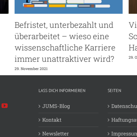
zahlt und
Vierte Junior Managem
so eine
Science Konferenz in
 Karriere
Hamburg
er wird?
29. Oktober 2021
LASS DICH INFORMIEREN
SEITEN
JUMS-Blog
Datenschu
Kontakt
Haftungsa
Newsletter
Impressu