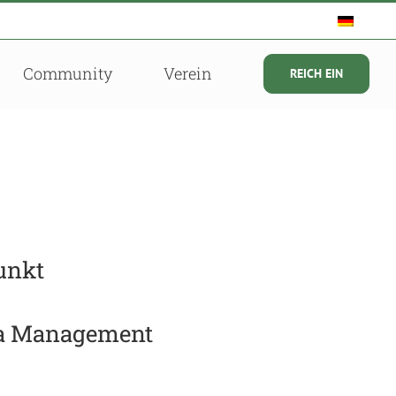
Community
Verein
REICH EIN
unkt
dia Management