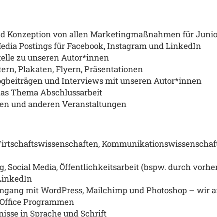
nd Konzeption von allen Marketingma
ß
nahmen f
ü
r Juni
edia Postings f
ü
r Facebook, Instagram und LinkedIn
lle zu unseren Autor*innen
rn, Plakaten, Flyern, Pr
ä
sentationen
gbeitr
ä
gen und Interviews mit unseren Autor*innen
as Thema Abschlussarbeit
zen und anderen Veranstaltungen
Wirtschaftswissenschaften, Kommunikationswissenschaft
, Social Media,
Ö
ffentlichkeitsarbeit (bspw. durch vorhe
LinkedIn
Umgang mit
WordPress, Mailchimp und Photoshop – wir arb
 Office Programmen
isse in Sprache und Schrift