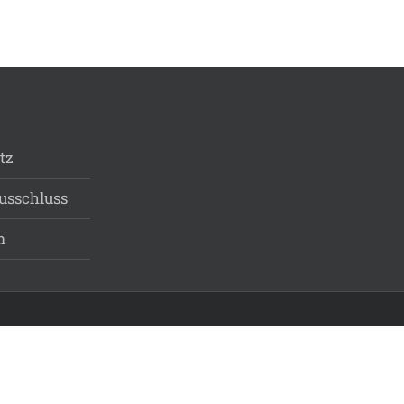
tz
usschluss
m