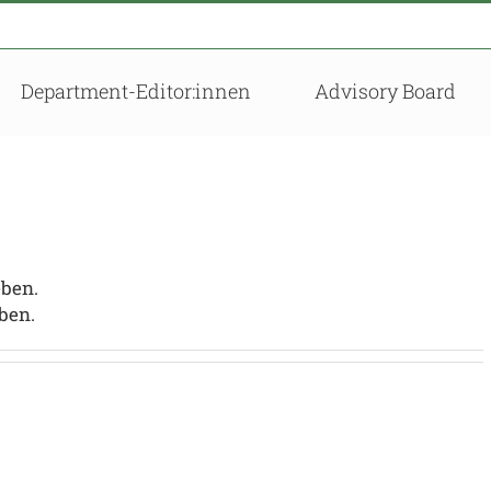
Department-Editor:innen
Advisory Board
eben.
eben.