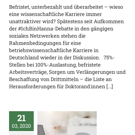
gemein
Deine
Befristet, unterbezahlt und überarbeitet – wieso
ussarbeit
Deine
eine wissenschaftliche Karriere immer
chule
Konferenz
unattraktiver wird? Spätestens seit Aufkommen
der #IchBinHanna-Debatte in den gängigen
sozialen Netzwerken stehen die
Rahmenbedingungen für eine
betriebswissenschaftliche Karriere in
Deutschland wieder in der Diskussion. 75%-
Stellen bei 100%-Auslastung, befristete
Arbeitsverträge, Sorgen um Verlängerungen und
Beschaffung von Drittmitteln – die Liste an
Herausforderungen für Doktorand:innen [...]
s Du im
21
orona-
03, 2020
e Office