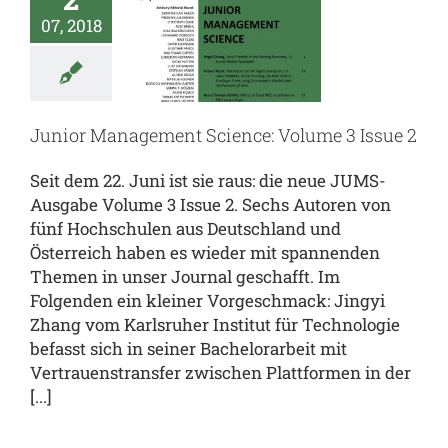
cience:
07, 2018
lume 3
ssue 2
toren
Deine
Junior Management Science: Volume 3 Issue 2
ussarbeit
Deine
chule
Journal
Seit dem 22. Juni ist sie raus: die neue JUMS-
UMS.inside
Ausgabe Volume 3 Issue 2. Sechs Autoren von
fünf Hochschulen aus Deutschland und
Österreich haben es wieder mit spannenden
Themen in unser Journal geschafft. Im
Folgenden ein kleiner Vorgeschmack: Jingyi
Zhang vom Karlsruher Institut für Technologie
befasst sich in seiner Bachelorarbeit mit
Vertrauenstransfer zwischen Plattformen in der
[...]