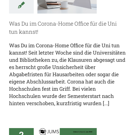
 die Uni
 kannst!
Was Du im Corona-Home Office für die Uni
gemein
Deine
ussarbeit
Deine
tun kannst!
ochschule
Was Du im Corona-Home Office für die Uni tun
kannst! Seit letzter Woche sind die Universitäten
und Bibliotheken zu, die Klausuren abgesagt und
es herrscht große Unsicherheit über
Abgabefristen für Hausarbeiten oder sogar die
eigene Abschlussarbeit. Corona hat auch die
Hochschulen fest im Griff. Bei vielen
Hochschulen wurde der Semesterstart nach
hinten verschoben, kurzfristig wurden [...]
unior
agement
2