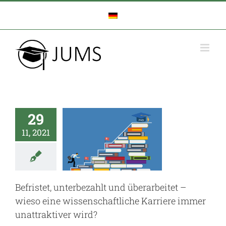
Zum
Inhalt
springen
fristet,
erbezahlt
und
rarbeitet
29
ieso eine
11, 2021
enschaftliche
arriere
immer
Befristet, unterbezahlt und überarbeitet –
traktiver
wieso eine wissenschaftliche Karriere immer
unattraktiver wird?
wird?