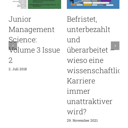
Junior
Befristet,
Management
unterbezahlt
Science:
und
Volume 3 Issue
überarbeitet –
2
wieso eine
wissenschaftlich
2. Juli 2018
2
Karriere
immer
unattraktiver
wird?
29. November 2021