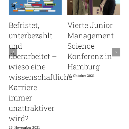
Befristet,
Vierte Junior
unterbezahlt
Management
und
Science
2
überarbeitet –
Konferenz in
nen
wieso eine
Hamburg
wissenschaftliche
29. Oktober 2021
Karriere
immer
unattraktiver
wird?
29. November 2021