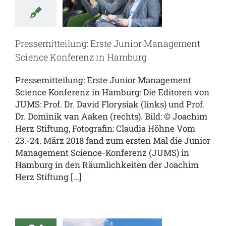
cience
erenz in
amburg
Pressemitteilung: Erste Junior Management
Science Konferenz in Hamburg
al
JUMS.inside
eam.JUMS
Pressemitteilung: Erste Junior Management
Science Konferenz in Hamburg: Die Editoren von
JUMS: Prof. Dr. David Florysiak (links) und Prof.
Dr. Dominik van Aaken (rechts). Bild: © Joachim
Herz Stiftung, Fotografin: Claudia Höhne Vom
23.-24. März 2018 fand zum ersten Mal die Junior
Management Science-Konferenz (JUMS) in
Hamburg in den Räumlichkeiten der Joachim
Herz Stiftung [...]