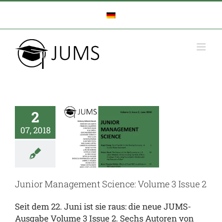
Zum
Inhalt
springen
unior
agement
2
cience:
07, 2018
lume 3
ssue 2
toren
Deine
Junior Management Science: Volume 3 Issue 2
ussarbeit
Deine
chule
Journal
Seit dem 22. Juni ist sie raus: die neue JUMS-
UMS.inside
Ausgabe Volume 3 Issue 2. Sechs Autoren von