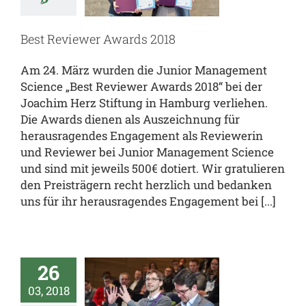
rds 2018
al
JUMS.inside
enz
team.JUMS
Best Reviewer Awards 2018
Am 24. März wurden die Junior Management
Science „Best Reviewer Awards 2018“ bei der
Joachim Herz Stiftung in Hamburg verliehen.
Die Awards dienen als Auszeichnung für
herausragendes Engagement als Reviewerin
und Reviewer bei Junior Management Science
und sind mit jeweils 500€ dotiert. Wir gratulieren
den Preisträgern recht herzlich und bedanken
uns für ihr herausragendes Engagement bei [...]
semitteilung:
te Junior
26
agement
03, 2018