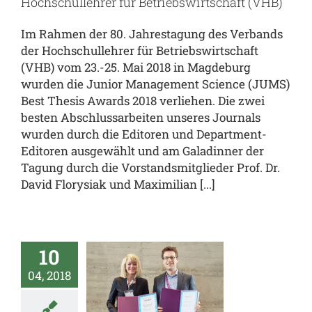
Hochschullehrer für Betriebswirtschaft (VHB)
(VHB)
al
JUMS.inside
Im Rahmen der 80. Jahrestagung des Verbands
enz
team.JUMS
der Hochschullehrer für Betriebswirtschaft
(VHB) vom 23.-25. Mai 2018 in Magdeburg
wurden die Junior Management Science (JUMS)
Best Thesis Awards 2018 verliehen. Die zwei
besten Abschlussarbeiten unseres Journals
wurden durch die Editoren und Department-
Editoren ausgewählt und am Galadinner der
Tagung durch die Vorstandsmitglieder Prof. Dr.
David Florysiak und Maximilian [...]
10
Best
04, 2018
viewer