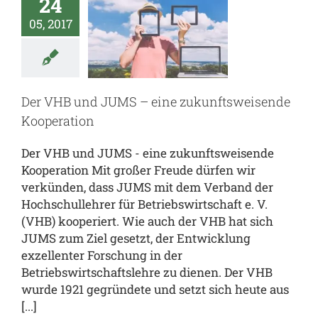
24
 VHB und
05, 2017
S – eine
unftsweisende
peration
Der VHB und JUMS – eine zukunftsweisende
al
JUMS.inside
Kooperation
Der VHB und JUMS - eine zukunftsweisende
Kooperation Mit großer Freude dürfen wir
verkünden, dass JUMS mit dem Verband der
Hochschullehrer für Betriebswirtschaft e. V.
(VHB) kooperiert. Wie auch der VHB hat sich
JUMS zum Ziel gesetzt, der Entwicklung
exzellenter Forschung in der
Betriebswirtschaftslehre zu dienen. Der VHB
wurde 1921 gegründete und setzt sich heute aus
[...]