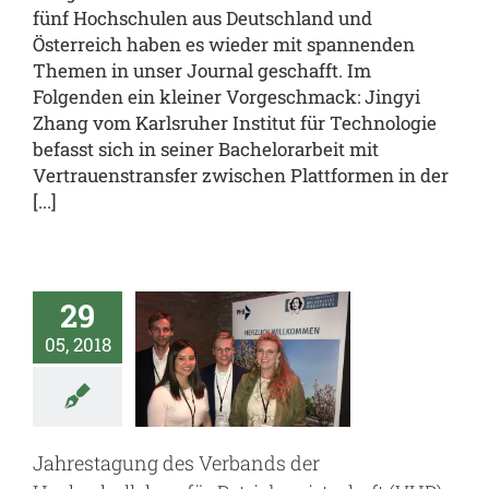
fünf Hochschulen aus Deutschland und
Österreich haben es wieder mit spannenden
Themen in unser Journal geschafft. Im
Folgenden ein kleiner Vorgeschmack: Jingyi
Zhang vom Karlsruher Institut für Technologie
befasst sich in seiner Bachelorarbeit mit
Vertrauenstransfer zwischen Plattformen in der
[...]
restagung
des
rbands
29
der
05, 2018
hschullehrer
für
iebswirtschaft
Jahrestagung des Verbands der