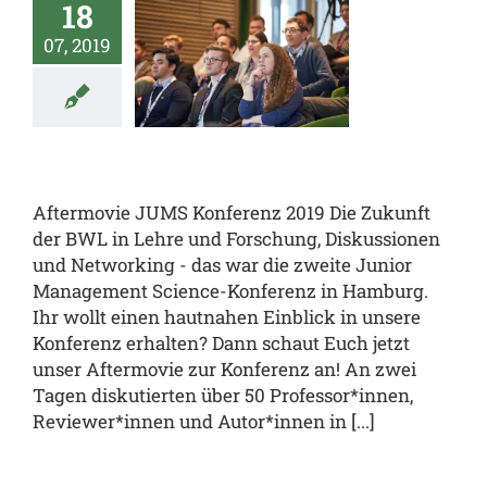
ermovie
18
JUMS
07, 2019
nferenz
2019
al
JUMS.inside
enz
team.JUMS
Aftermovie JUMS Konferenz 2019 Die Zukunft
der BWL in Lehre und Forschung, Diskussionen
und Networking - das war die zweite Junior
Management Science-Konferenz in Hamburg.
Ihr wollt einen hautnahen Einblick in unsere
Konferenz erhalten? Dann schaut Euch jetzt
unser Aftermovie zur Konferenz an! An zwei
Tagen diskutierten über 50 Professor*innen,
Reviewer*innen und Autor*innen in [...]