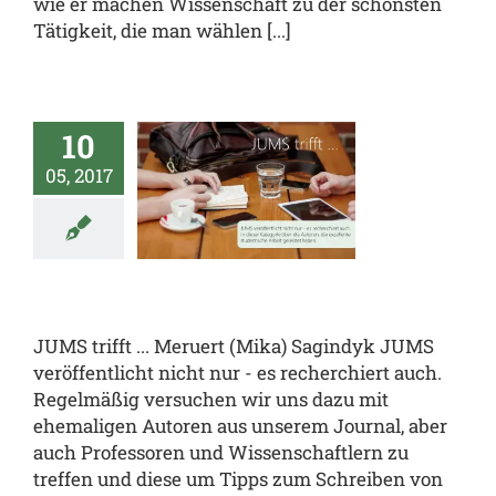
wie er machen Wissenschaft zu der schönsten
Tätigkeit, die man wählen [...]
10
 trifft …
05, 2017
eruert
gindyk
ren
JUMS.trifft
JUMS trifft ... Meruert (Mika) Sagindyk JUMS
veröffentlicht nicht nur - es recherchiert auch.
Regelmäßig versuchen wir uns dazu mit
ehemaligen Autoren aus unserem Journal, aber
auch Professoren und Wissenschaftlern zu
treffen und diese um Tipps zum Schreiben von