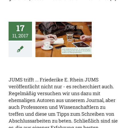
17
 trifft …
11, 2017
derike E.
Rhein
ren
JUMS.trifft
JUMS trifft ... Friederike E. Rhein JUMS
veröffentlicht nicht nur - es recherchiert auch.
Regelmäßig versuchen wir uns dazu mit
ehemaligen Autoren aus unserem Journal, aber
auch Professoren und Wissenschaftlern zu
treffen und diese um Tipps zum Schreiben von
Abschlussarbeiten zu beten. Schließlich sind sie
es, die aus eigener Erfahrung am besten