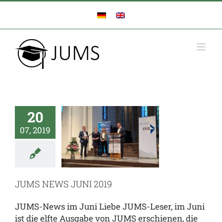
Zum
Inhalt
springen
20
S NEWS
07, 2019
NI 2019
al
JUMS.inside
enz
team.JUMS
JUMS NEWS JUNI 2019
JUMS-News im Juni Liebe JUMS-Leser, im Juni
ist die elfte Ausgabe von JUMS erschienen, die