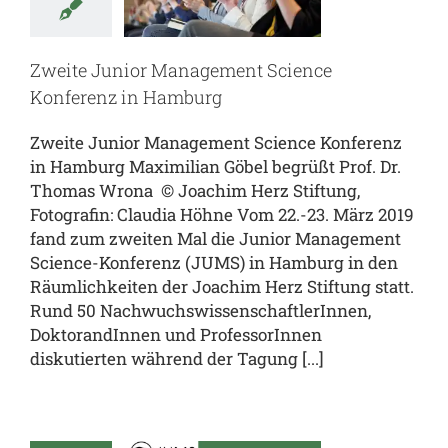
erenz in
amburg
Zweite Junior Management Science
Konferenz in Hamburg
al
JUMS.inside
enz
team.JUMS
Zweite Junior Management Science Konferenz
in Hamburg Maximilian Göbel begrüßt Prof. Dr.
Thomas Wrona © Joachim Herz Stiftung,
Fotografin: Claudia Höhne Vom 22.-23. März 2019
fand zum zweiten Mal die Junior Management
Science-Konferenz (JUMS) in Hamburg in den
Räumlichkeiten der Joachim Herz Stiftung statt.
Rund 50 NachwuchswissenschaftlerInnen,
DoktorandInnen und ProfessorInnen
diskutierten während der Tagung [...]
unior