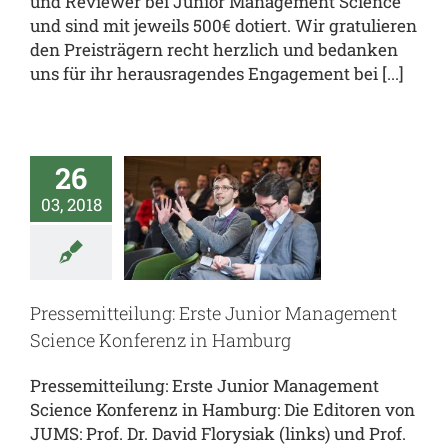
und Reviewer bei Junior Management Science
und sind mit jeweils 500€ dotiert. Wir gratulieren
den Preisträgern recht herzlich und bedanken
uns für ihr herausragendes Engagement bei [...]
semitteilung:
te Junior
26
agement
03, 2018
cience
erenz in
amburg
Pressemitteilung: Erste Junior Management
Science Konferenz in Hamburg
al
JUMS.inside
eam.JUMS
Pressemitteilung: Erste Junior Management
Science Konferenz in Hamburg: Die Editoren von
JUMS: Prof. Dr. David Florysiak (links) und Prof.