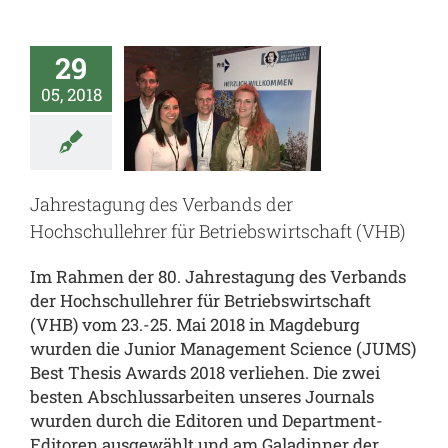
des
rbands
29
der
05, 2018
hschullehrer
für
iebswirtschaft
Jahrestagung des Verbands der
Hochschullehrer für Betriebswirtschaft (VHB)
(VHB)
al
JUMS.inside
Im Rahmen der 80. Jahrestagung des Verbands
enz
team.JUMS
der Hochschullehrer für Betriebswirtschaft
(VHB) vom 23.-25. Mai 2018 in Magdeburg
wurden die Junior Management Science (JUMS)
Best Thesis Awards 2018 verliehen. Die zwei
besten Abschlussarbeiten unseres Journals
wurden durch die Editoren und Department-
Editoren ausgewählt und am Galadinner der