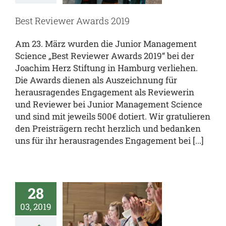
al
JUMS.inside
enz
team.JUMS
Best Reviewer Awards 2019
Am 23. März wurden die Junior Management
Science „Best Reviewer Awards 2019“ bei der
Joachim Herz Stiftung in Hamburg verliehen.
Die Awards dienen als Auszeichnung für
herausragendes Engagement als Reviewerin
und Reviewer bei Junior Management Science
und sind mit jeweils 500€ dotiert. Wir gratulieren
den Preisträgern recht herzlich und bedanken
uns für ihr herausragendes Engagement bei [...]
weite
unior
28
agement
03, 2019
cience