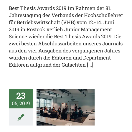
Best Thesis Awards 2019 Im Rahmen der 81.
Jahrestagung des Verbands der Hochschullehrer
für Betriebswirtschaft (VHB) vom 12.-14. Juni
2019 in Rostock verlieh Junior Management
Science wieder die Best Thesis Awards 2019. Die
zwei besten Abschlussarbeiten unseres Journals
aus den vier Ausgaben des vergangenen Jahres
wurden durch die Editoren und Department-
Editoren aufgrund der Gutachten [...]
23
MS MAI
05, 2019
2019
al
JUMS.inside
enz
team.JUMS