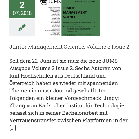
agement
2
cience:
07, 2018
lume 3
ssue 2
toren
Deine
Junior Management Science: Volume 3 Issue 2
ussarbeit
Deine
chule
Journal
Seit dem 22. Juni ist sie raus: die neue JUMS-
UMS.inside
Ausgabe Volume 3 Issue 2. Sechs Autoren von
fünf Hochschulen aus Deutschland und
Österreich haben es wieder mit spannenden
Themen in unser Journal geschafft. Im
Folgenden ein kleiner Vorgeschmack: Jingyi
Zhang vom Karlsruher Institut für Technologie
befasst sich in seiner Bachelorarbeit mit
Vertrauenstransfer zwischen Plattformen in der
[...]
restagung