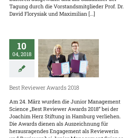
Tagung durch die Vorstandsmitglieder Prof. Dr.
David Florysiak und Maximilian [...]
10
Best
04, 2018
viewer
rds 2018
al
JUMS.inside
enz
team.JUMS
Best Reviewer Awards 2018
Am 24. März wurden die Junior Management
Science „Best Reviewer Awards 2018“ bei der
Joachim Herz Stiftung in Hamburg verliehen.
Die Awards dienen als Auszeichnung für
herausragendes Engagement als Reviewerin