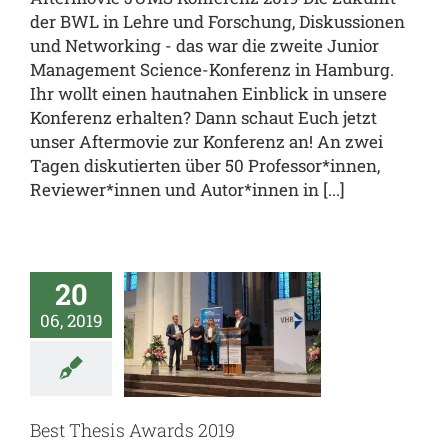
der BWL in Lehre und Forschung, Diskussionen
und Networking - das war die zweite Junior
Management Science-Konferenz in Hamburg.
Ihr wollt einen hautnahen Einblick in unsere
Konferenz erhalten? Dann schaut Euch jetzt
unser Aftermovie zur Konferenz an! An zwei
Tagen diskutierten über 50 Professor*innen,
Reviewer*innen und Autor*innen in [...]
20
t Thesis
06, 2019
rds 2019
al
JUMS.inside
enz
team.JUMS
Best Thesis Awards 2019