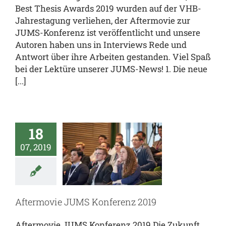
Best Thesis Awards 2019 wurden auf der VHB-
Jahrestagung verliehen, der Aftermovie zur
JUMS-Konferenz ist veröffentlicht und unsere
Autoren haben uns in Interviews Rede und
Antwort über ihre Arbeiten gestanden. Viel Spaß
bei der Lektüre unserer JUMS-News! 1. Die neue
[...]
ermovie
18
JUMS
07, 2019
nferenz
2019
al
JUMS.inside
Aftermovie JUMS Konferenz 2019
enz
team.JUMS
Aftermovie JUMS Konferenz 2019 Die Zukunft