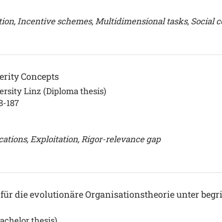
ion, Incentive schemes, Multidimensional tasks, Social 
erity Concepts
rsity Linz (Diploma thesis)
8-187
ations, Exploitation, Rigor-relevance gap
ür die evolutionäre Organisationstheorie unter begri
achelor thesis)