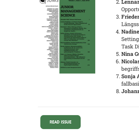
Lennar
Opportu
Frieder
Längss
Nadine
Settin
Task D
Nina
G
Nicola
begriff
Sonja 
fallba
Johann
READ ISSUE