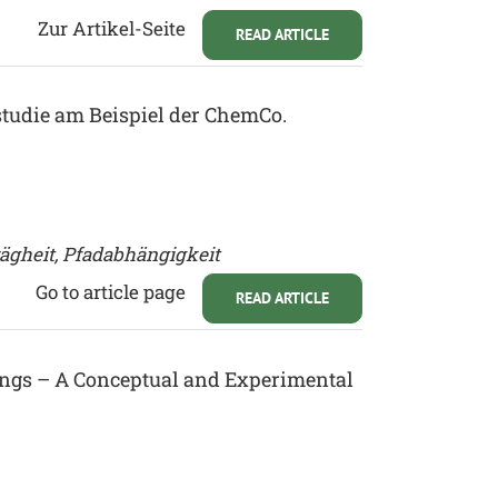
Zur Artikel-Seite
READ ARTICLE
tudie am Beispiel der ChemCo.
rägheit, Pfadabhängigkeit
Go to article page
READ ARTICLE
ings – A Conceptual and Experimental