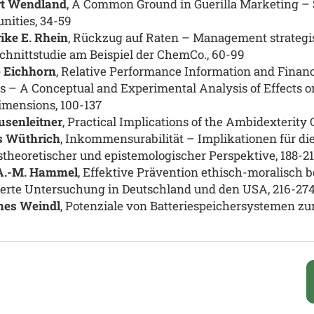
t Wendland
, A Common Ground in Guerilla Marketing – 
nities, 34-59
ike E. Rhein
, Rückzug auf Raten – Management strategi
chnittstudie am Beispiel der ChemCo., 60-99
 Eichhorn
, Relative Performance Information and Financ
gs – A Conceptual and Experimental Analysis of Effects
imensions, 100-137
usenleitner
, Practical Implications of the Ambidexterity 
s
Wüthrich
, Inkommensurabilität – Implikationen für die
stheoretischer und epistemologischer Perspektive, 188-2
A.-M. Hammel
, Effektive Prävention ethisch-moralisch
sierte Untersuchung in Deutschland und den USA, 216-27
es Weindl
, Potenziale von Batteriespeichersystemen zu