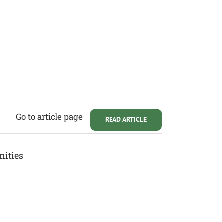
Go to article page
READ ARTICLE
nities