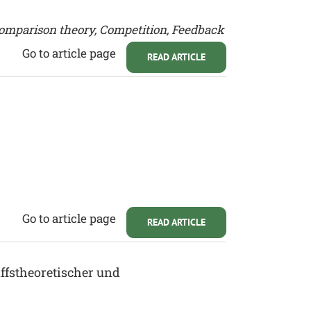
comparison theory, Competition, Feedback
Go to article page
READ ARTICLE
Go to article page
READ ARTICLE
ffstheoretischer und