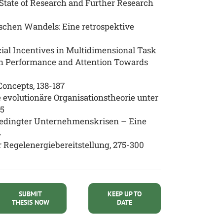
State of Research and Further Research
schen Wandels: Eine retrospektive
ial Incentives in Multidimensional Task
 on Performance and Attention Towards
Concepts, 138-187
 evolutionäre Organisationstheorie unter
15
 bedingter Unternehmenskrisen – Eine
4
r Regelenergiebereitstellung, 275-300
SUBMIT
KEEP UP TO
THESIS NOW
DATE